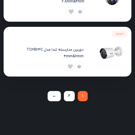
2.8mm&4mm
ناموجود
دوربین مداربسته تندا مدل TC3B24C
4mm&6mm
←
2
1