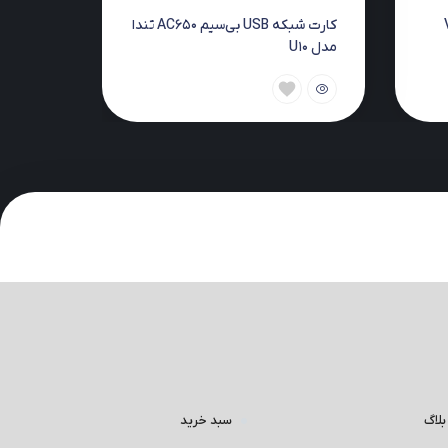
ل V12
کارت شبکه USB بی‌سیم AC650 تندا
مدل U10
بلاگ
سبد خرید