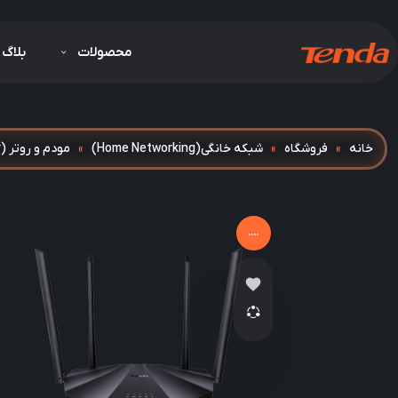
محصولات
بلاگ
خانه
»
فروشگاه
»
شبکه خانگی(Home Networking)
»
مودم و روتر (Modem & Router)
....