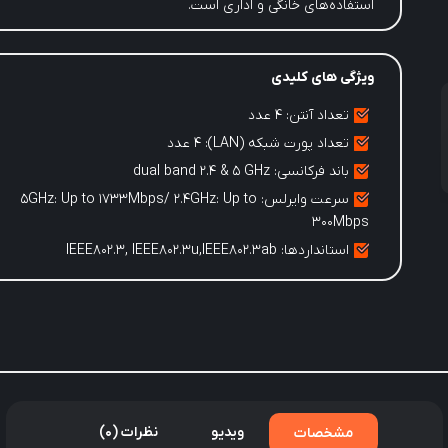
استفاده‌های خانگی و اداری است.
ویژگی های کلیدی
تعداد آنتن: ۴ عدد
تعداد پورت شبکه (LAN): 4 عدد
باند فرکانسی: dual band 2.4 & 5 GHz
سرعت وایرلس: 5GHz: Up to 1733Mbps/ 2.4GHz: Up to
300Mbps
استانداردها: IEEE802.3, IEEE802.3u,IEEE802.3ab
ویدیو
نظرات (0)
مشخصات