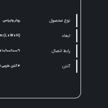
نوع محصول
روتر وایرلس
ابعاد
(L x W x H) 238.9*144.3*40.3mm
رابط‌ اتصال
۱*10/100/1000 WAN Ports, 4*10/100/1000Mbps LAN ports
آنتن
4 آنتن خارجی 6dBi