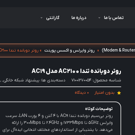
تماس با ما
درباره ما
گارانتی
»
روتر وایرلس و اکسس پوینت
»
روتر دوبانده تندا AC2100 مدل AC19
روتر دوبانده تندا AC2100 مدل AC19
شناسه محصول:
71001270054
دسته‌بندی ها:
پیشنهاد شبکه خانگی
,
,
بدون امتیاز
0 دیدگاه
توضیحات کوتاه
روتر بی‌سیم دوبانده تندا AC19 با ۴ آنتن و ۴ پورت LAN، سرعت
وایرلس 5GHz تا 1733Mbps و 2.4GHz تا 300Mbps را ارائه
می‌دهد. با پشتیبانی از استانداردهای مختلف انتخابی ایده‌آل برای