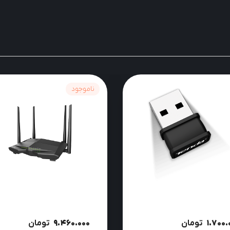
ناموجود
1.700.
تومان
9.460.000
تومان